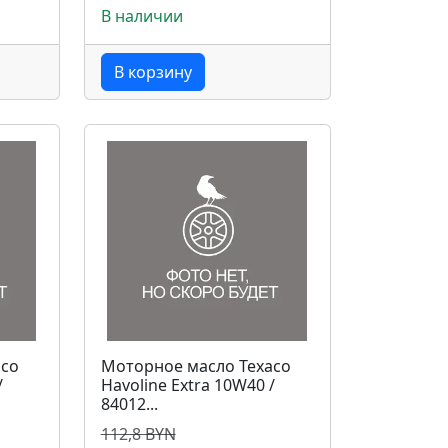
В наличии
В корзину
aco
Моторное масло Texaco
/
Havoline Extra 10W40 /
84012...
112,8 BYN