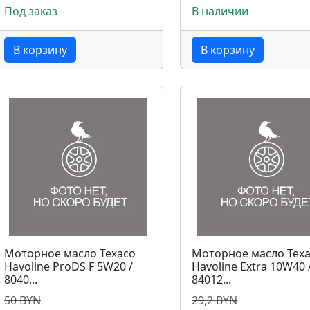
Под заказ
В наличии
В корзину
В корзину
Моторное масло Texaco
Моторное масло Tex
Havoline ProDS F 5W20 /
Havoline Extra 10W40 
8040...
84012...
50 BYN
29,2 BYN