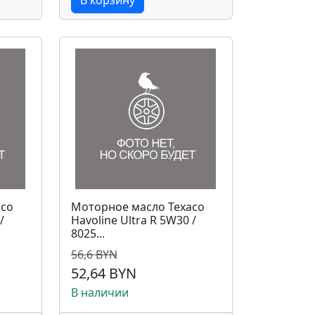
В корзину
aco
Моторное масло Texaco
/
Havoline Ultra R 5W30 /
8025...
56,6 BYN
52,64 BYN
В наличии