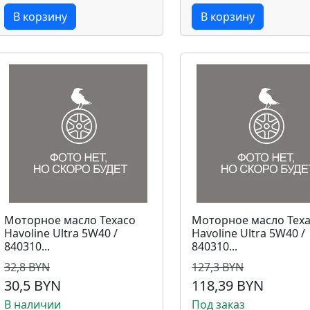
В корзину
В корзину
Моторное масло Texaco
Моторное масло Tex
Havoline Ultra 5W40 /
Havoline Ultra 5W40 /
840310...
840310...
32,8 BYN
127,3 BYN
30,5 BYN
118,39 BYN
В наличии
Под заказ