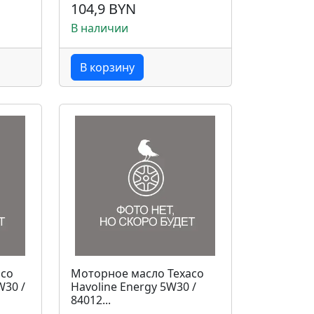
104,9 BYN
В наличии
В корзину
aco
Моторное масло Texaco
W30 /
Havoline Energy 5W30 /
84012...