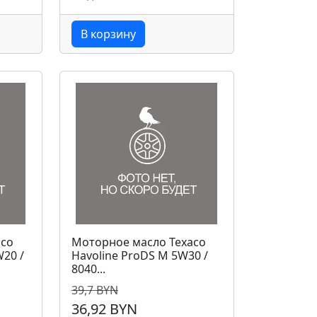
В корзину
aco
Моторное масло Texaco
W20 /
Havoline ProDS M 5W30 /
8040...
39,7 BYN
36,92 BYN