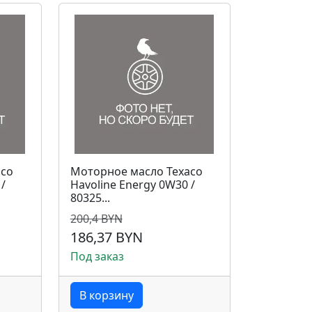
aco
Моторное масло Texaco
 /
Havoline Energy 0W30 /
80325...
200,4 BYN
186,37 BYN
Под заказ
В корзину