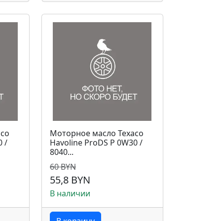
aco
Моторное масло Texaco
 /
Havoline ProDS P 0W30 /
8040...
60 BYN
55,8 BYN
В наличии