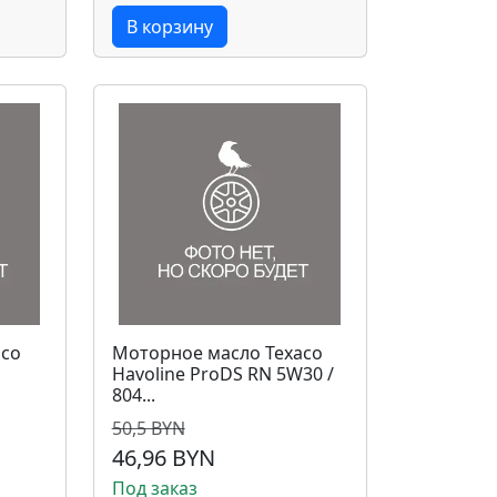
В корзину
aco
Моторное масло Texaco
Havoline ProDS RN 5W30 /
804...
50,5 BYN
46,96 BYN
Под заказ