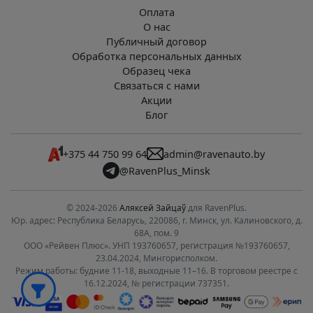
Оплата
О нас
Публичный договор
Обработка персональных данных
Образец чека
Связаться с нами
Акции
Блог
+375 44 750 99 64
admin@ravenauto.by
@RavenPlus_Minsk
© 2024-2026
Аляксей Зайцаў
для RavenPlus.
Юр. адрес: Республика Беларусь, 220086, г. Минск, ул. Калиновского, д.
68А, пом. 9
ООО «Рейвен Плюс». УНП 193760657, регистрация №193760657,
23.04.2024, Мингорисполком.
Режим работы: будние 11-18, выходные 11–16. В торговом реестре с
16.12.2024, № регистрации 737351.