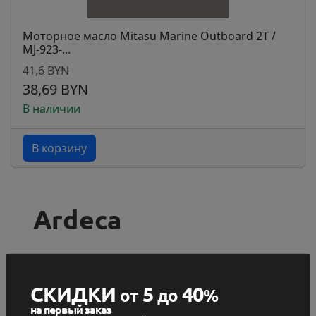
Моторное масло Mitasu Marine Outboard 2T /
MJ-923-...
41,6 BYN
38,69 BYN
В наличии
В корзину
Категория "Автохимия" включает в себя
специализированные составы, которые
СКИДКИ
5
40
от
до
%
применяются для поддержания работоспособности
на первый заказ
ключевых систем автомобиля. В эту группу входят