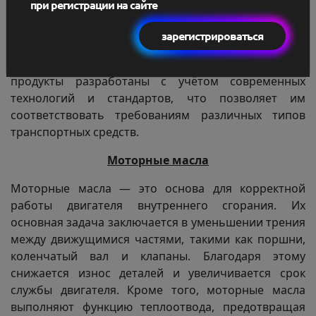
при регистрации на сайте
моторные масла, трансмиссионные масла и
гидравлические масла, каждый из которых
зарегистрироваться
выполняет определённые задачи, связанные с
защитой, смазкой и охлаждением механизмов. Эти
продукты разработаны с учётом современных
технологий и стандартов, что позволяет им
соответствовать требованиям различных типов
транспортных средств.
Моторные масла
Моторные масла — это основа для корректной
работы двигателя внутреннего сгорания. Их
основная задача заключается в уменьшении трения
между движущимися частями, такими как поршни,
коленчатый вал и клапаны. Благодаря этому
снижается износ деталей и увеличивается срок
службы двигателя. Кроме того, моторные масла
выполняют функцию теплоотвода, предотвращая