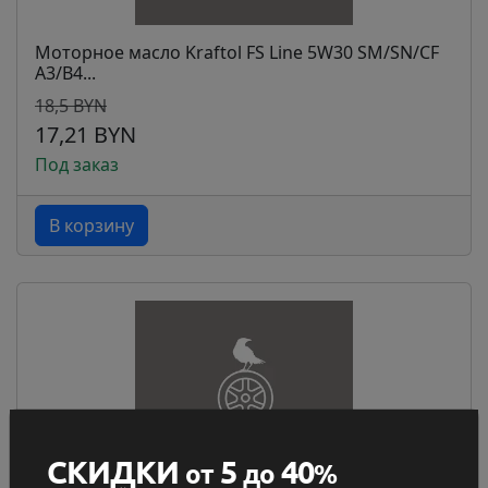
Моторное масло Kraftol FS Line 5W30 SM/SN/CF
A3/B4...
18,5 BYN
17,21 BYN
Под заказ
В корзину
СКИДКИ
5
40
от
до
%