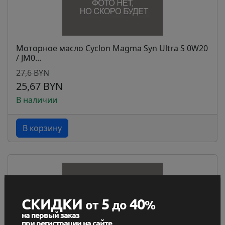
Моторное масло Cyclon Magma Syn Ultra S 0W20
/ JM0...
27,6 BYN
25,67 BYN
В наличии
В корзину
СКИДКИ
5
40
от
до
%
на первый заказ
при регистрации на сайте