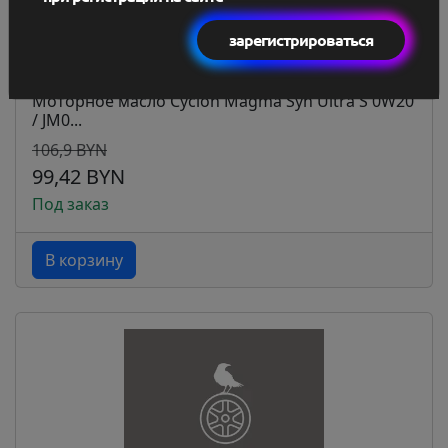
зарегистрироваться
Моторное масло Cyclon Magma Syn Ultra S 0W20
/ JM0...
106,9 BYN
99,42 BYN
Под заказ
В корзину