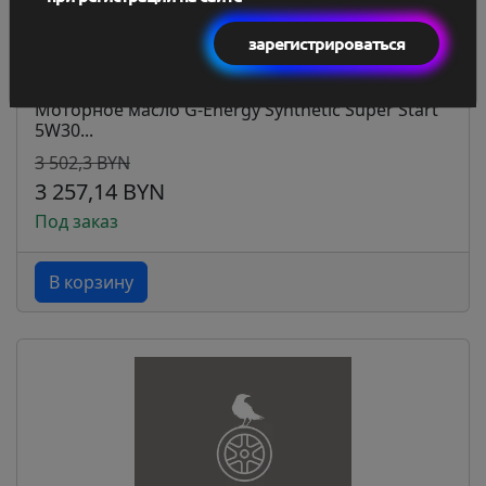
зарегистрироваться
Моторное масло G-Energy Synthetic Super Start
5W30...
3 502,3 BYN
3 257,14 BYN
Под заказ
В корзину