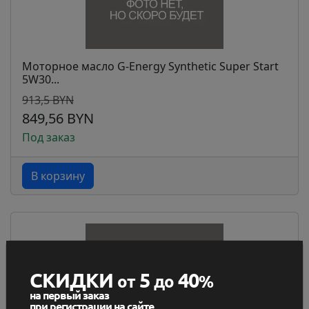
Моторное масло G-Energy Synthetic Super Start
5W30...
913,5 BYN
849,56 BYN
Под заказ
В корзину
СКИДКИ
5
40
от
до
%
на первый заказ
при регистрации на сайте