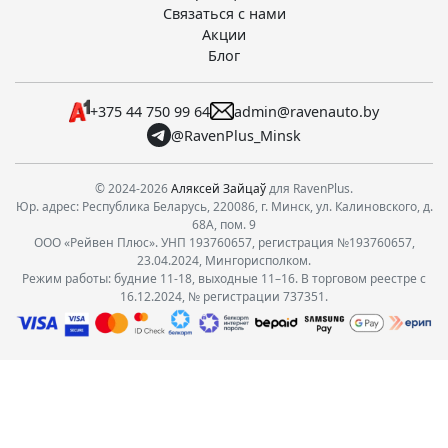
Связаться с нами
Акции
Блог
+375 44 750 99 64
admin@ravenauto.by
@RavenPlus_Minsk
© 2024-2026
Аляксей Зайцаў
для RavenPlus.
Юр. адрес: Республика Беларусь, 220086, г. Минск, ул. Калиновского, д.
68А, пом. 9
ООО «Рейвен Плюс». УНП 193760657, регистрация №193760657,
23.04.2024, Мингорисполком.
Режим работы: будние 11-18, выходные 11–16. В торговом реестре с
16.12.2024, № регистрации 737351.