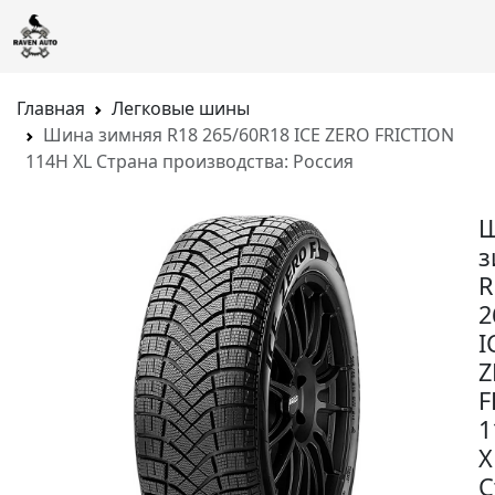
Главная
Легковые шины
Шина зимняя R18 265/60R18 ICE ZERO FRICTION
114H XL Страна производства: Россия
з
R
2
I
Z
F
1
X
С