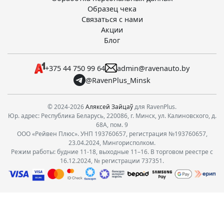
Образец чека
Связаться с нами
Акции
Блог
+375 44 750 99 64
admin@ravenauto.by
@RavenPlus_Minsk
© 2024-2026
Аляксей Зайцаў
для RavenPlus.
Юр. адрес: Республика Беларусь, 220086, г. Минск, ул. Калиновского, д.
68А, пом. 9
ООО «Рейвен Плюс». УНП 193760657, регистрация №193760657,
23.04.2024, Мингорисполком.
Режим работы: будние 11-18, выходные 11–16. В торговом реестре с
16.12.2024, № регистрации 737351.