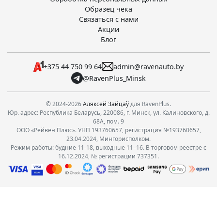
Образец чека
Связаться с нами
Акции
Блог
+375 44 750 99 64
admin@ravenauto.by
@RavenPlus_Minsk
© 2024-2026
Аляксей Зайцаў
для RavenPlus.
Юр. адрес: Республика Беларусь, 220086, г. Минск, ул. Калиновского, д.
68А, пом. 9
ООО «Рейвен Плюс». УНП 193760657, регистрация №193760657,
23.04.2024, Мингорисполком.
Режим работы: будние 11-18, выходные 11–16. В торговом реестре с
16.12.2024, № регистрации 737351.