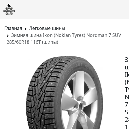
Главная
Легковые шины
Зимняя шина Ikon (Nokian Tyres) Nordman 7 SUV
285/60R18 116T (шипы)
З
ш
I
(
T
N
7
S
2
1