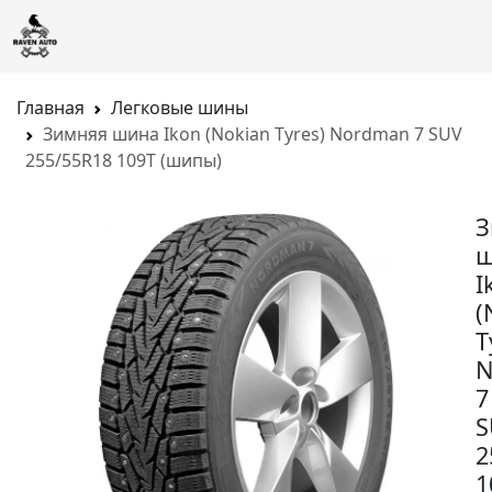
Главная
Легковые шины
Зимняя шина Ikon (Nokian Tyres) Nordman 7 SUV
255/55R18 109T (шипы)
З
ш
I
(
T
N
7
S
2
1