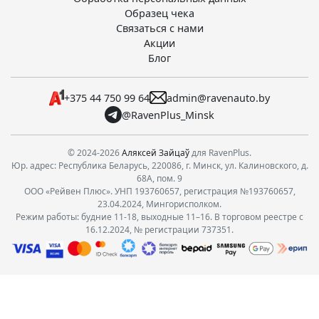
Образец чека
Связаться с нами
Акции
Блог
+375 44 750 99 64
admin@ravenauto.by
@RavenPlus_Minsk
© 2024-2026
Аляксей Зайцаў
для RavenPlus.
Юр. адрес: Республика Беларусь, 220086, г. Минск, ул. Калиновского, д.
68А, пом. 9
ООО «Рейвен Плюс». УНП 193760657, регистрация №193760657,
23.04.2024, Мингорисполком.
Режим работы: будние 11-18, выходные 11–16. В торговом реестре с
16.12.2024, № регистрации 737351.