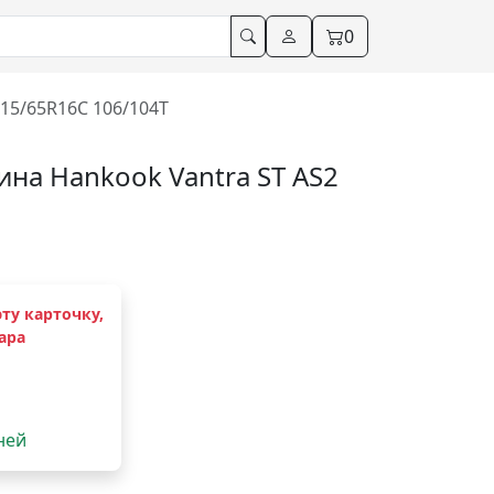
0
215/65R16С 106/104T
на Hankook Vantra ST AS2
ту карточку,
ара
дней