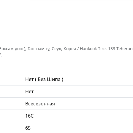
оксам-донг), Гангнам-гу, Сеул, Корея / Hankook Tire. 133 Tehera
.
Нет ( Без Шипа )
Нет
Всесезонная
16C
65