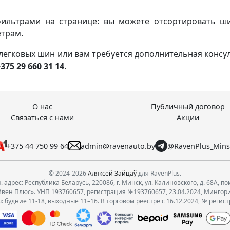
фильтрами на странице: вы можете отсортировать ш
етрам.
 легковых шин или вам требуется дополнительная консу
375 29 660 31 14
.
О нас
Публичный договор
Связаться с нами
Акции
+375 44 750 99 64
admin@ravenauto.by
@RavenPlus_Min
© 2024-2026
Аляксей Зайцаў
для RavenPlus.
 адрес: Республика Беларусь, 220086, г. Минск, ул. Калиновского, д. 68А, по
вен Плюс». УНП 193760657, регистрация №193760657, 23.04.2024, Мингор
 будние 11-18, выходные 11–16. В торговом реестре с 16.12.2024, № регис