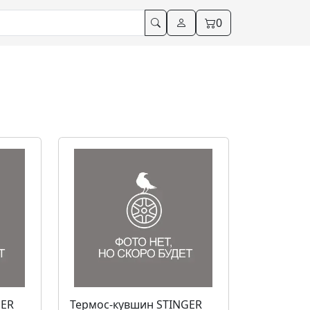
0
GER
Термос-кувшин STINGER