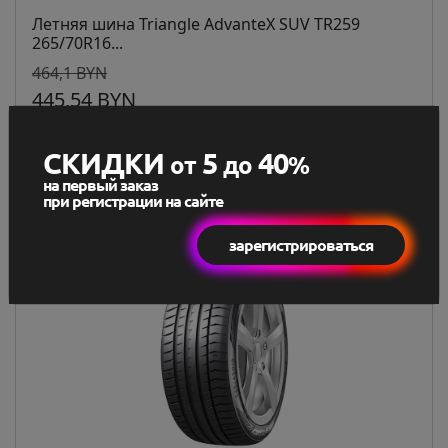
Летняя шина Triangle AdvanteX SUV TR259
265/70R16...
464,1 BYN
445,54 BYN
Под заказ
СКИДКИ
5
40
от
до
%
В корзину
на первый заказ
при регистрации на сайте
зарегистрироваться