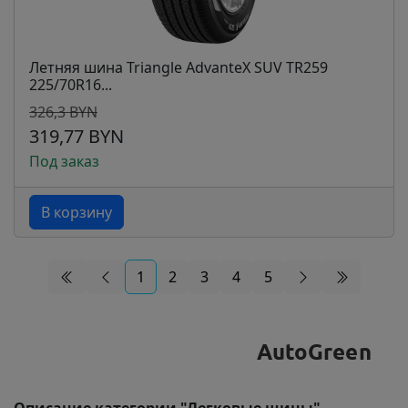
Летняя шина Triangle AdvanteX SUV TR259
225/70R16...
326,3 BYN
319,77 BYN
Под заказ
В корзину
1
2
3
4
5