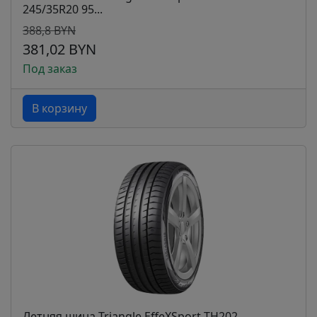
245/35R20 95...
388,8 BYN
381,02 BYN
Под заказ
В корзину
Летняя шина Triangle EffeXSport TH202