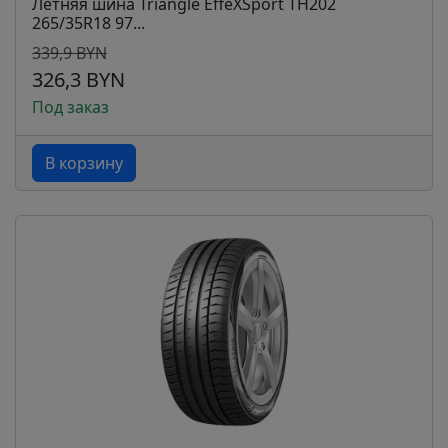
Летняя шина Triangle EffeXSport TH202
265/35R18 97...
339,9 BYN
326,3 BYN
Под заказ
В корзину