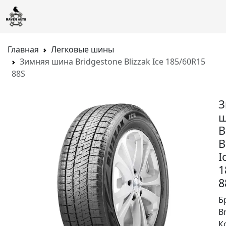
Главная
Легковые шины
Зимняя шина Bridgestone Blizzak Ice 185/60R15
88S
З
ш
B
B
I
1
8
Б
B
К