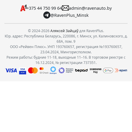
+375 44 750 99 64
admin@ravenauto.by
@RavenPlus_Minsk
© 2024-2026
Аляксей Зайцаў
для RavenPlus.
Юр. адрес: Республика Беларусь, 220086, г. Минск, ул. Калиновского, д.
68А, пом. 9
ООО «Рейвен Плюс». УНП 193760657, регистрация №193760657,
23.04.2024, Мингорисполком.
Режим работы: будние 11-18, выходные 11–16. В торговом реестре с
16.12.2024, № регистрации 737351.