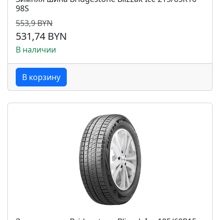
98S
553,9 BYN
531,74 BYN
В наличии
В корзину