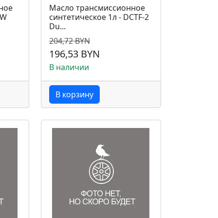
ное
Масло трансмиссионное
5W
синтетическое 1л - DCTF-2
Du...
204,72 BYN
196,53 BYN
В наличии
В корзину