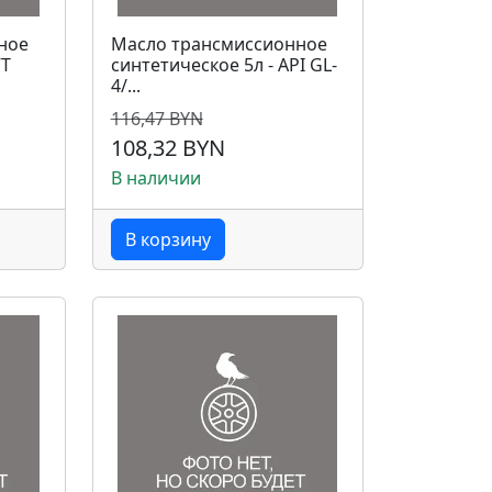
ное
Масло трансмиссионное
VT
синтетическое 5л - API GL-
4/...
116,47 BYN
108,32 BYN
В наличии
В корзину