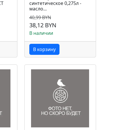
CT
синтетическое 0,275л -
масло...
40,99 BYN
38,12 BYN
В наличии
В корзину