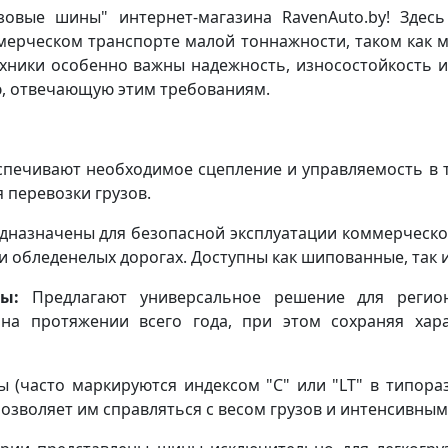
зовые шины" интернет-магазина RavenAuto.by! Здес
мерческом транспорте малой тоннажности, таком как м
хники особенно важны надежность, износостойкость
ю, отвечающую этим требованиям.
печивают необходимое сцепление и управляемость в те
 перевозки грузов.
назначены для безопасной эксплуатации коммерческог
и обледенелых дорогах. Доступны как шипованные, так
ы:
Предлагают универсальное решение для регио
на протяжении всего года, при этом сохраняя хар
 (часто маркируются индексом "C" или "LT" в типора
озволяет им справляться с весом грузов и интенсивны