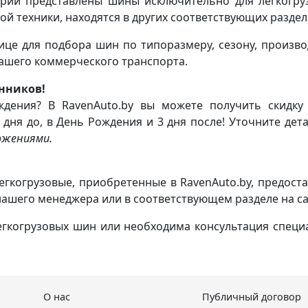
рии представлены шины исключительно для легкогру
ой техники, находятся в других соответствующих раздел
ице для подбора шин по типоразмеру, сезону, произв
ашего коммерческого транспорта.
нников!
ждения? В RavenAuto.by вы можете получить скидк
 дня до, в День Рождения и 3 дня после! Уточните де
ожениями.
гкогрузовые, приобретенные в RavenAuto.by, предоста
нашего менеджера или в соответствующем разделе на са
гкогрузовых шин или необходима консультация специа
О нас
Публичный договор