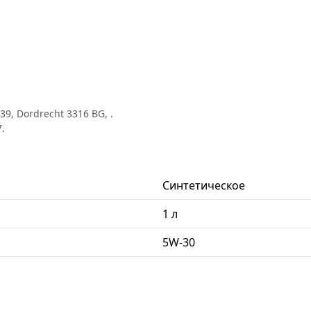
9, Dordrecht 3316 BG, .
.
Синтетическое
1 л
5W-30