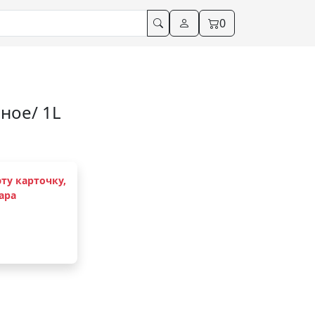
0
ное/ 1L
ту карточку,
ара