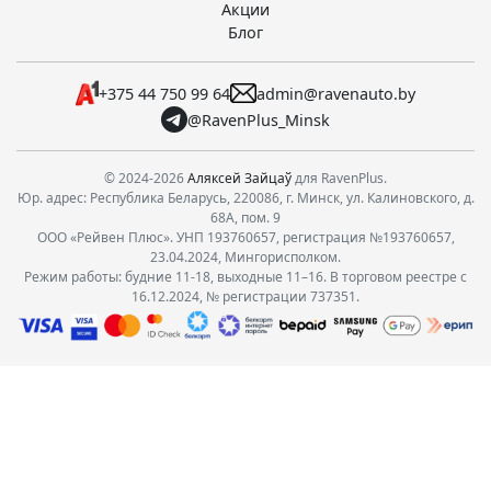
Акции
Блог
+375 44 750 99 64
admin@ravenauto.by
@RavenPlus_Minsk
© 2024-2026
Аляксей Зайцаў
для RavenPlus.
Юр. адрес: Республика Беларусь, 220086, г. Минск, ул. Калиновского, д.
68А, пом. 9
ООО «Рейвен Плюс». УНП 193760657, регистрация №193760657,
23.04.2024, Мингорисполком.
Режим работы: будние 11-18, выходные 11–16. В торговом реестре с
16.12.2024, № регистрации 737351.