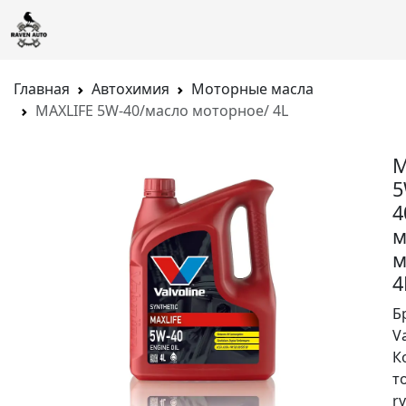
Главная
Автохимия
Моторные масла
MAXLIFE 5W-40/масло моторное/ 4L
M
5
4
м
м
4
Б
V
К
т
rv