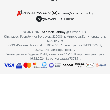
+375 44 750 99 64
admin@ravenauto.by
@RavenPlus_Minsk
© 2024-2026
Аляксей Зайцаў
для RavenPlus.
Юр. адрес: Республика Беларусь, 220086, г. Минск, ул. Калиновского, д.
68А, пом. 9
ООО «Рейвен Плюс». УНП 193760657, регистрация №193760657,
23.04.2024, Мингорисполком.
Режим работы: будние 11-18, выходные 11–16. В торговом реестре с
16.12.2024, № регистрации 737351.