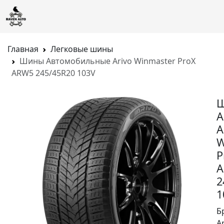
Главная
Легковые шины
Шины Автомобильные Arivo Winmaster ProX
ARW5 245/45R20 103V
А
A
W
P
A
2
1
Б
A