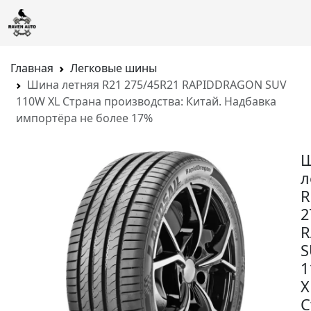
Главная
Легковые шины
Шина летняя R21 275/45R21 RAPIDDRAGON SUV
110W XL Страна производства: Китай. Надбавка
импортёра не более 17%
л
R
2
R
S
1
X
С