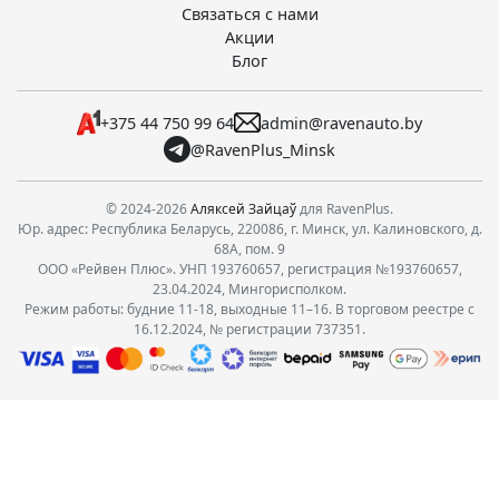
Связаться с нами
Акции
Блог
+375 44 750 99 64
admin@ravenauto.by
@RavenPlus_Minsk
© 2024-2026
Аляксей Зайцаў
для RavenPlus.
Юр. адрес: Республика Беларусь, 220086, г. Минск, ул. Калиновского, д.
68А, пом. 9
ООО «Рейвен Плюс». УНП 193760657, регистрация №193760657,
23.04.2024, Мингорисполком.
Режим работы: будние 11-18, выходные 11–16. В торговом реестре с
16.12.2024, № регистрации 737351.