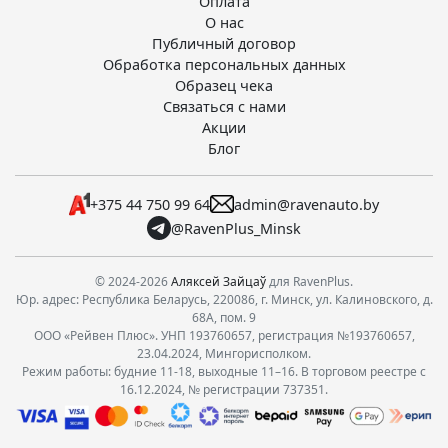
Оплата
О нас
Публичный договор
Обработка персональных данных
Образец чека
Связаться с нами
Акции
Блог
+375 44 750 99 64
admin@ravenauto.by
@RavenPlus_Minsk
© 2024-2026
Аляксей Зайцаў
для RavenPlus.
Юр. адрес: Республика Беларусь, 220086, г. Минск, ул. Калиновского, д.
68А, пом. 9
ООО «Рейвен Плюс». УНП 193760657, регистрация №193760657,
23.04.2024, Мингорисполком.
Режим работы: будние 11-18, выходные 11–16. В торговом реестре с
16.12.2024, № регистрации 737351.