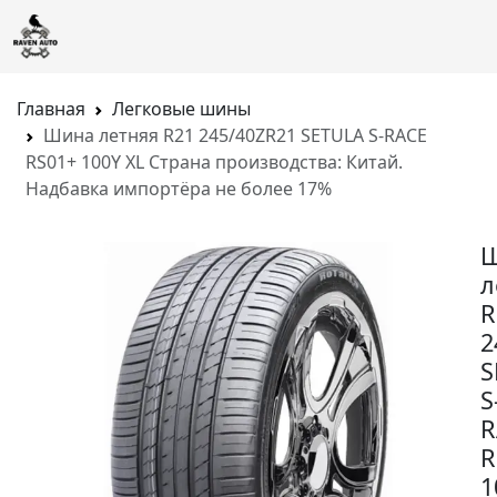
Главная
Легковые шины
Шина летняя R21 245/40ZR21 SETULA S-RACE
RS01+ 100Y XL Страна производства: Китай.
Надбавка импортёра не более 17%
л
R
2
S
S
R
R
1