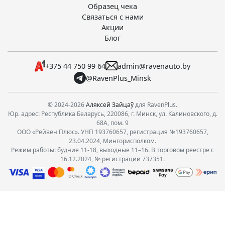
Образец чека
Связаться с нами
Акции
Блог
+375 44 750 99 64
admin@ravenauto.by
@RavenPlus_Minsk
© 2024-2026
Аляксей Зайцаў
для RavenPlus.
Юр. адрес: Республика Беларусь, 220086, г. Минск, ул. Калиновского, д.
68А, пом. 9
ООО «Рейвен Плюс». УНП 193760657, регистрация №193760657,
23.04.2024, Мингорисполком.
Режим работы: будние 11-18, выходные 11–16. В торговом реестре с
16.12.2024, № регистрации 737351.