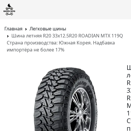
Главная
Легковые шины
Шина летняя R20 33x12.5R20 ROADIAN MTX 119Q
Страна производства: Южная Корея. Надбавка
импортёра не более 17%
л
R
3
R
M
1
С
п