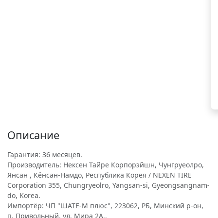
Описание
Гарантия: 36 месяцев.
Производитель: Нексен Тайре Корпорэйшн, Чунгруеолро,
Янсан , Кёнсан-Намдо, Республика Корея / NEXEN TIRE
Corporation 355, Chungryeolro, Yangsan-si, Gyeongsangnam-
do, Korea.
Импортёр: ЧП "ШАТЕ-М плюс", 223062, РБ, Минский р-он,
п. Привольный, ул. Мира 2А..