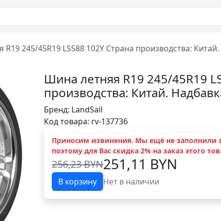
 R19 245/45R19 LS588 102Y Страна производства: Китай
Шина летняя R19 245/45R19 L
производства: Китай. Надбав
Бренд:
LandSail
Код товара: rv-137736
Приносим извинения. Мы ещё не заполнили э
поэтому для Вас скидка 2% на заказ этого тов
251,11 BYN
256,23 BYN
В корзину
Нет в наличии