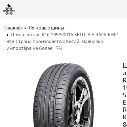
Главная
Легковые шины
Шина летняя R16 195/50R16 SETULA E-RACE RH01
84V Страна производства: Китай. Надбавка
импортёра не более 17%
л
R
1
S
E
R
R
8