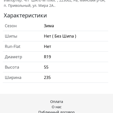
Импортёр: ЧП "ШАТЕ-М плюс", 223062, РБ, Минский р-он,
п. Привольный, ул. Мира 2А..
Характеристики
Сезон
Зима
Шипы
Нет ( Без Шипа )
Run-Flat
Нет
Диаметр
R19
Высота
55
Ширина
235
Оплата
О нас
Публичный договор