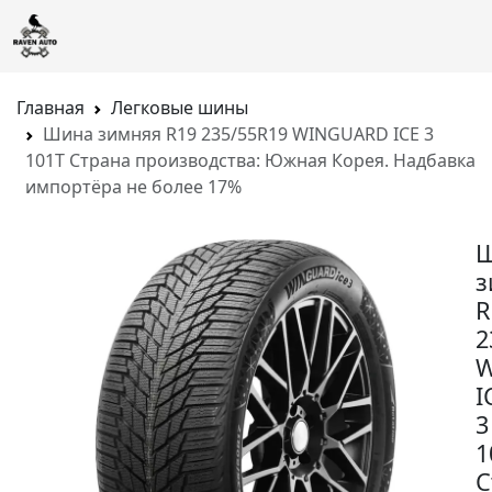
Главная
Легковые шины
Шина зимняя R19 235/55R19 WINGUARD ICE 3
101T Страна производства: Южная Корея. Надбавка
импортёра не более 17%
з
R
2
W
I
3
1
С