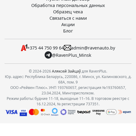
Обработка персональных данных
Образец чека
Связаться с нами
Акции
Блог
+375 44 750 99 64
admin@ravenauto.by
@RavenPlus_Minsk
© 2024-2026
Аляксей Зайцаў
для RavenPlus.
Юр. адрес: Республика Беларусь, 220086, г. Минск, ул. Калиновского, д.
68А, пом. 9
ООО «Рейвен Плюс». УНП 193760657, регистрация №193760657,
23.04.2024, Мингорисполком.
Режим работы: будние 11-18, выходные 11–16. В торговом реестре с
16.12.2024, № регистрации 737351.