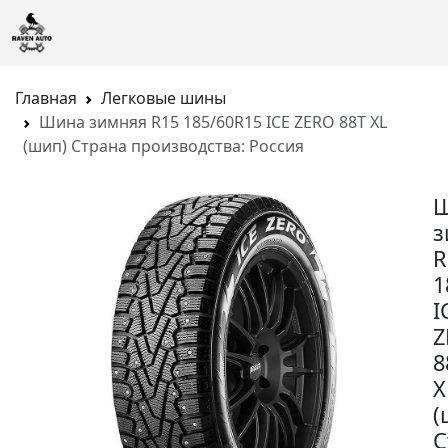
Главная
Легковые шины
Шина зимняя R15 185/60R15 ICE ZERO 88T XL
(шип) Страна производства: Россия
з
R
1
I
Z
8
X
(
С