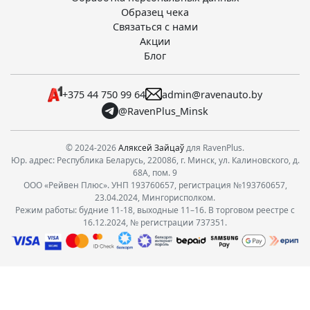
Образец чека
Связаться с нами
Акции
Блог
+375 44 750 99 64
admin@ravenauto.by
@RavenPlus_Minsk
© 2024-2026
Аляксей Зайцаў
для RavenPlus.
Юр. адрес: Республика Беларусь, 220086, г. Минск, ул. Калиновского, д.
68А, пом. 9
ООО «Рейвен Плюс». УНП 193760657, регистрация №193760657,
23.04.2024, Мингорисполком.
Режим работы: будние 11-18, выходные 11–16. В торговом реестре с
16.12.2024, № регистрации 737351.