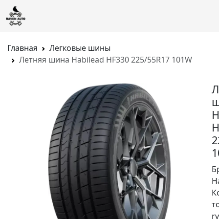
Главная
Легковые шины
Летняя шина Habilead HF330 225/55R17 101W
Л
ш
H
H
2
1
Б
H
К
т
rv