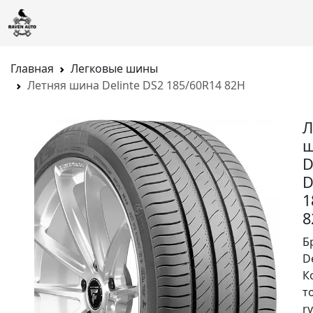
Главная
Легковые шины
Летняя шина Delinte DS2 185/60R14 82H
Л
ш
D
D
1
8
Б
D
К
т
rv