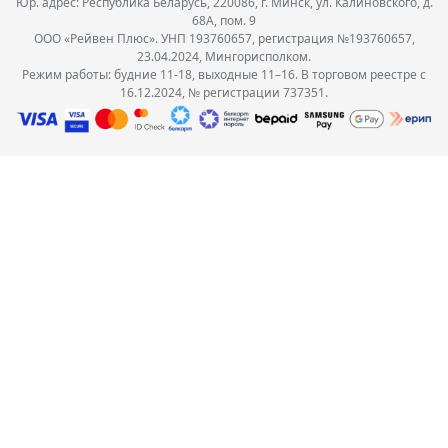
Юр. адрес: Республика Беларусь, 220086, г. Минск, ул. Калиновского, д.
68А, пом. 9
ООО «Рейвен Плюс». УНП 193760657, регистрация №193760657,
23.04.2024, Мингорисполком.
Режим работы: будние 11-18, выходные 11–16. В торговом реестре с
16.12.2024, № регистрации 737351.