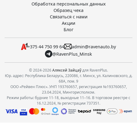
Обработка персональных данных
Образец чека
Связаться с нами
Акции
Блог
+375 44 750 99 64
admin@ravenauto.by
@RavenPlus_Minsk
© 2024-2026
Аляксей Зайцаў
для RavenPlus.
Юр. адрес: Республика Беларусь, 220086, г. Минск, ул. Калиновского, д.
68А, пом. 9
ООО «Рейвен Плюс». УНП 193760657, регистрация №193760657,
23.04.2024, Мингорисполком.
Режим работы: будние 11-18, выходные 11–16. В торговом реестре с
16.12.2024, № регистрации 737351.