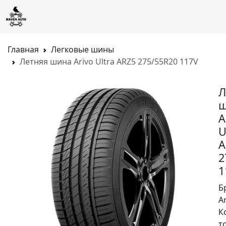
Главная
Легковые шины
Летняя шина Arivo Ultra ARZ5 275/55R20 117V
Л
ш
A
U
A
2
1
Б
A
К
т