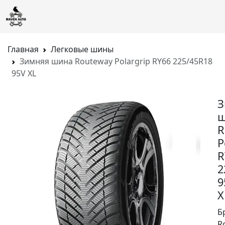
Главная
Легковые шины
Зимняя шина Routeway Polargrip RY66 225/45R18
95V XL
З
ш
R
P
R
2
9
X
Б
R