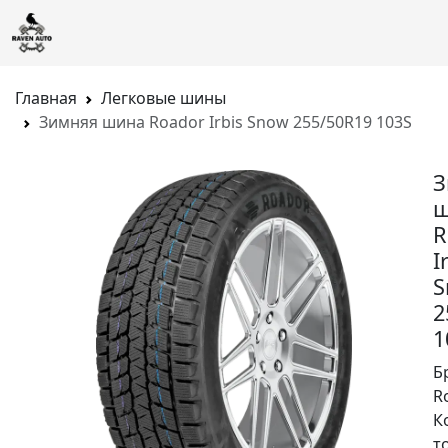
Главная
Легковые шины
Зимняя шина Roador Irbis Snow 255/50R19 103S
З
ш
R
I
S
2
1
Б
R
К
т