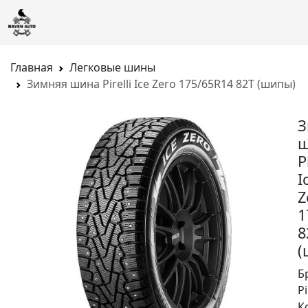
Главная
Легковые шины
Зимняя шина Pirelli Ice Zero 175/65R14 82T (шипы)
З
ш
P
I
Z
1
8
(
Б
Pi
К