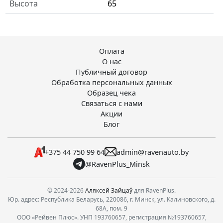
Высота
65
Оплата
О нас
Публичный договор
Обработка персональных данных
Образец чека
Связаться с нами
Акции
Блог
+375 44 750 99 64
admin@ravenauto.by
@RavenPlus_Minsk
© 2024-2026
Аляксей Зайцаў
для RavenPlus.
Юр. адрес: Республика Беларусь, 220086, г. Минск, ул. Калиновского, д.
68А, пом. 9
ООО «Рейвен Плюс». УНП 193760657, регистрация №193760657,