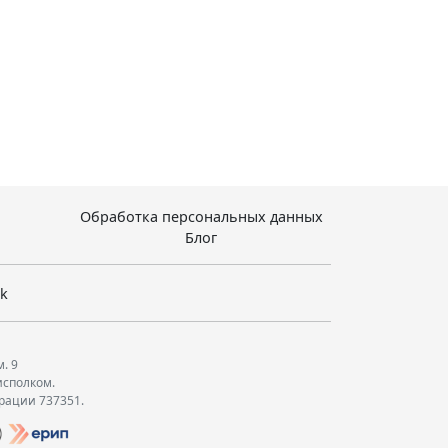
Обработка персональных данных
Блог
sk
м. 9
исполком.
трации 737351.