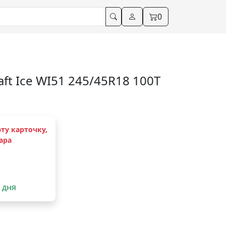
0
t Ice WI51 245/45R18 100T
ту карточку,
ара
2 дня