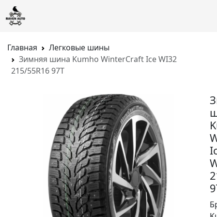
Главная
Легковые шины
Зимняя шина Kumho WinterCraft Ice WI32
215/55R16 97T
З
ш
K
W
I
W
2
9
Б
K