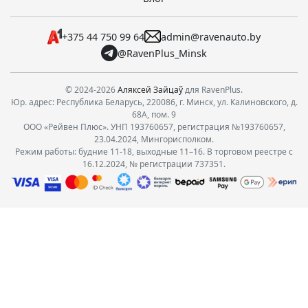
+375 44 750 99 64
admin@ravenauto.by
@RavenPlus_Minsk
© 2024-2026
Аляксей Зайцаў
для RavenPlus.
Юр. адрес: Республика Беларусь, 220086, г. Минск, ул. Калиновского, д.
68А, пом. 9
ООО «Рейвен Плюс». УНП 193760657, регистрация №193760657,
23.04.2024, Мингорисполком.
Режим работы: будние 11-18, выходные 11–16. В торговом реестре с
16.12.2024, № регистрации 737351.