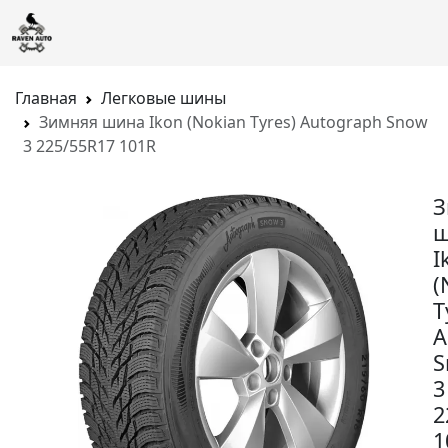
Главная
Легковые шины
Зимняя шина Ikon (Nokian Tyres) Autograph Snow
3 225/55R17 101R
З
ш
I
(
T
A
S
3
2
1