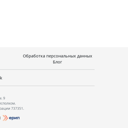
Обработка персональных данных
Блог
sk
м. 9
исполком.
трации 737351.