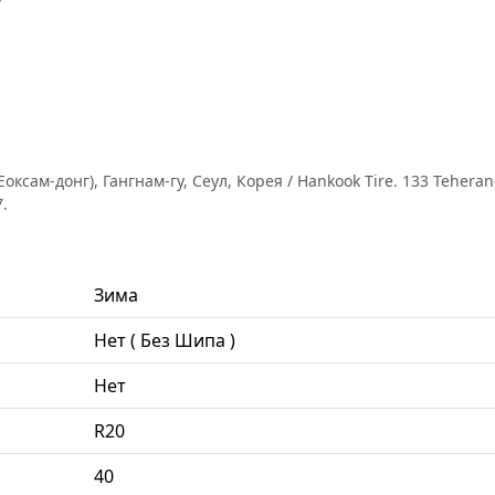
оксам-донг), Гангнам-гу, Сеул, Корея / Hankook Tire. 133 Tehera
.
Зима
Нет ( Без Шипа )
Нет
R20
40