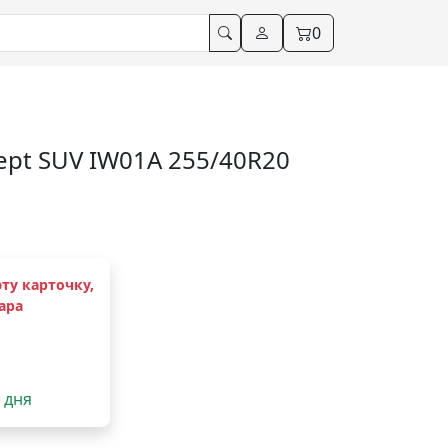
0
ept SUV IW01A 255/40R20
ту карточку,
ара
2 дня