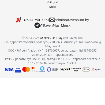
Акции
Блог
+375 44 750 99 64
admin@ravenauto.by
@RavenPlus_Minsk
© 2024-2026
Аляксей Зайцаў
для RavenPlus.
Юр. адрес: Республика Беларусь, 220086, г. Минск, ул. Калиновского, д.
68А, пом. 9
ООО «Рейвен Плюс». УНП 193760657, регистрация №193760657,
23.04.2024, Мингорисполком.
Режим работы: будние 11-18, выходные 11–16. В торговом реестре с
16.12.2024, № регистрации 737351.