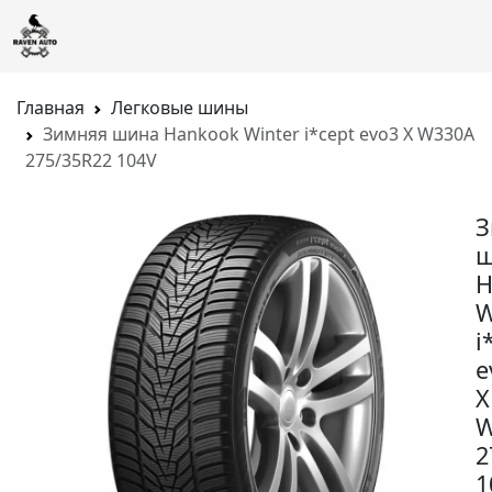
Главная
Легковые шины
Зимняя шина Hankook Winter i*cept evo3 X W330A
275/35R22 104V
З
ш
H
W
i
e
X
W
2
1