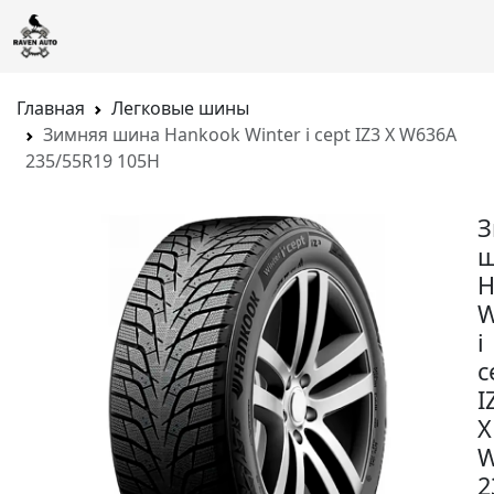
Главная
Легковые шины
Зимняя шина Hankook Winter i cept IZ3 X W636A
235/55R19 105H
З
ш
H
W
i
c
I
X
W
2