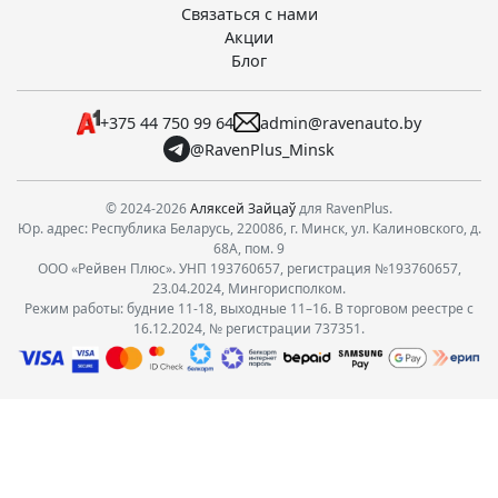
Связаться с нами
Акции
Блог
+375 44 750 99 64
admin@ravenauto.by
@RavenPlus_Minsk
© 2024-2026
Аляксей Зайцаў
для RavenPlus.
Юр. адрес: Республика Беларусь, 220086, г. Минск, ул. Калиновского, д.
68А, пом. 9
ООО «Рейвен Плюс». УНП 193760657, регистрация №193760657,
23.04.2024, Мингорисполком.
Режим работы: будние 11-18, выходные 11–16. В торговом реестре с
16.12.2024, № регистрации 737351.