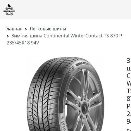
Главная
Легковые шины
Зимняя шина Continental WinterContact TS 870 P
235/45R18 94V
З
ш
C
W
T
8
P
2
9