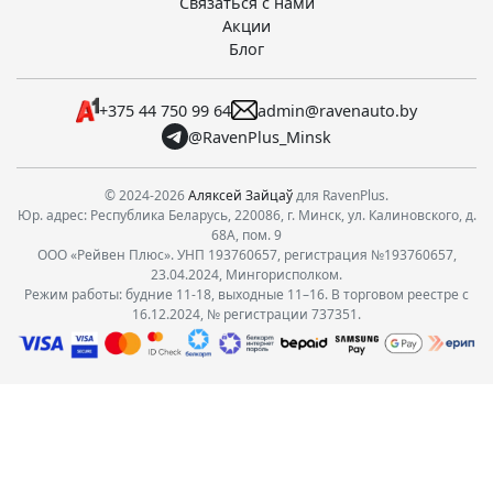
Связаться с нами
Акции
Блог
+375 44 750 99 64
admin@ravenauto.by
@RavenPlus_Minsk
© 2024-2026
Аляксей Зайцаў
для RavenPlus.
Юр. адрес: Республика Беларусь, 220086, г. Минск, ул. Калиновского, д.
68А, пом. 9
ООО «Рейвен Плюс». УНП 193760657, регистрация №193760657,
23.04.2024, Мингорисполком.
Режим работы: будние 11-18, выходные 11–16. В торговом реестре с
16.12.2024, № регистрации 737351.