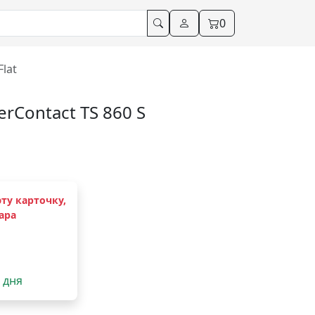
0
lat
rContact TS 860 S
ту карточку,
ара
2 дня