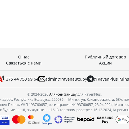
О нас
Публичный договор
Связаться с нами
Акции
+375 44 750 99 64
admin@ravenauto.by
@RavenPlus_Min
© 2024-2026
Аляксей Зайцаў
для RavenPlus.
 адрес: Республика Беларусь, 220086, г. Минск, ул. Калиновского, д. 68А, по
вен Плюс». УНП 193760657, регистрация №193760657, 23.04.2024, Мингор
 будние 11-18, выходные 11–16. В торговом реестре с 16.12.2024, № регис