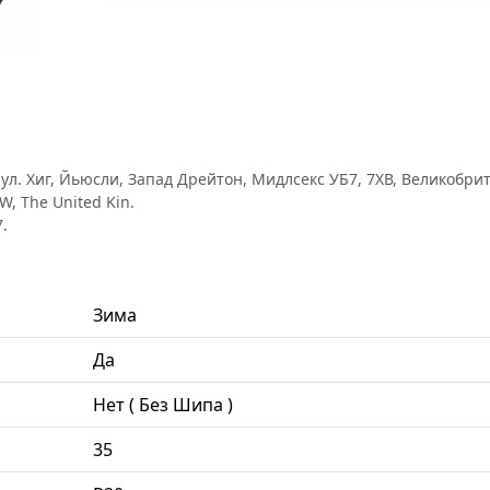
л. Хиг, Йьюсли, Запад Дрейтон, Мидлсекс УБ7, 7ХВ, Великобритан
W, The United Kin.
.
Зима
Да
Нет ( Без Шипа )
35