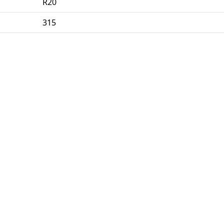
R20
315