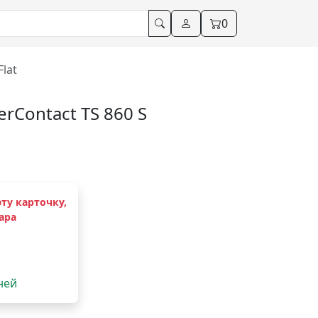
0
lat
rContact TS 860 S
ту карточку,
ара
дней