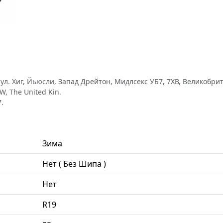
л. Хиг, Йьюсли, Запад Дрейтон, Мидлсекс УБ7, 7ХВ, Великобритан
W, The United Kin.
.
Зима
Нет ( Без Шипа )
Нет
R19