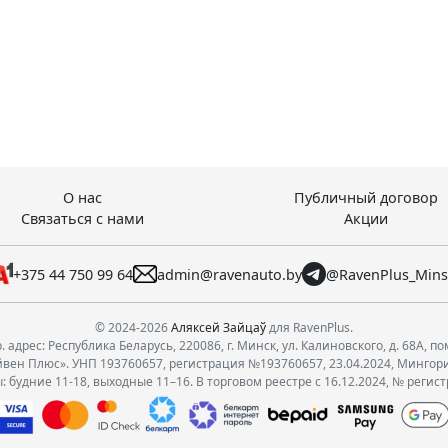
О нас
Публичный договор
Связаться с нами
Акции
+375 44 750 99 64
admin@ravenauto.by
@RavenPlus_Min
© 2024-2026
Аляксей Зайцаў
для RavenPlus.
 адрес: Республика Беларусь, 220086, г. Минск, ул. Калиновского, д. 68А, по
вен Плюс». УНП 193760657, регистрация №193760657, 23.04.2024, Мингор
 будние 11-18, выходные 11–16. В торговом реестре с 16.12.2024, № регис