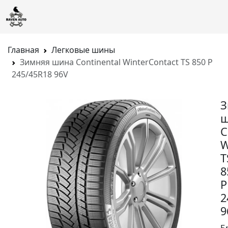
Главная
Легковые шины
Зимняя шина Continental WinterContact TS 850 P
245/45R18 96V
З
ш
C
W
T
8
P
2
9