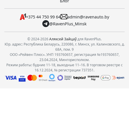
Блог
+375 44 750 99 64
admin@ravenauto.by
@RavenPlus_Minsk
© 2024-2026
Аляксей Зайцаў
для RavenPlus.
Юр. адрес: Республика Беларусь, 220086, г. Минск, ул. Калиновского, д.
68А, пом. 9
ООО «Рейвен Плюс». УНП 193760657, регистрация №193760657,
23.04.2024, Мингорисполком.
Режим работы: будние 11-18, выходные 11–16. В торговом реестре с
16.12.2024, № регистрации 737351.