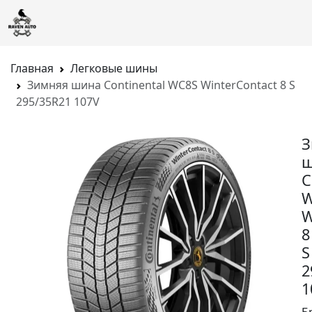
Главная
Легковые шины
Зимняя шина Continental WC8S WinterContact 8 S
295/35R21 107V
З
ш
C
W
W
8
S
2
1