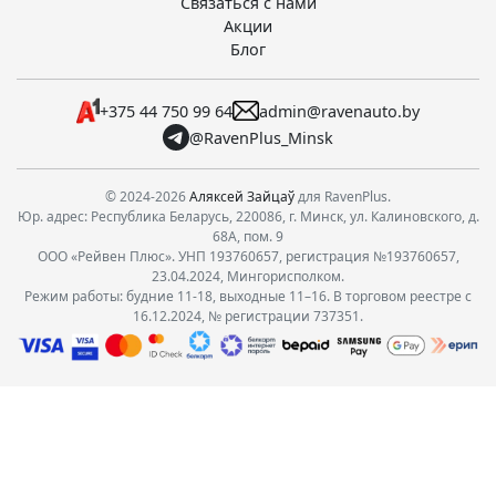
Связаться с нами
Акции
Блог
+375 44 750 99 64
admin@ravenauto.by
@RavenPlus_Minsk
© 2024-2026
Аляксей Зайцаў
для RavenPlus.
Юр. адрес: Республика Беларусь, 220086, г. Минск, ул. Калиновского, д.
68А, пом. 9
ООО «Рейвен Плюс». УНП 193760657, регистрация №193760657,
23.04.2024, Мингорисполком.
Режим работы: будние 11-18, выходные 11–16. В торговом реестре с
16.12.2024, № регистрации 737351.