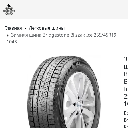
Главная
Легковые шины
Зимняя шина Bridgestone Blizzak Ice 255/45R19
104S
З
ш
B
B
I
2
1
Б
B
К