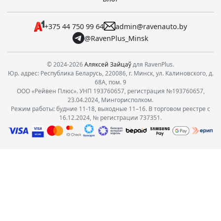
+375 44 750 99 64
admin@ravenauto.by
@RavenPlus_Minsk
© 2024-2026
Аляксей Зайцаў
для RavenPlus.
Юр. адрес: Республика Беларусь, 220086, г. Минск, ул. Калиновского, д.
68А, пом. 9
ООО «Рейвен Плюс». УНП 193760657, регистрация №193760657,
23.04.2024, Мингорисполком.
Режим работы: будние 11-18, выходные 11–16. В торговом реестре с
16.12.2024, № регистрации 737351.