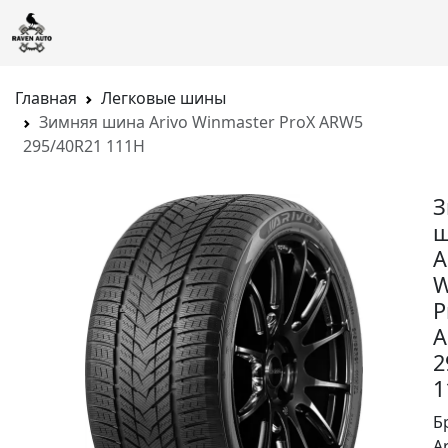
Главная
Легковые шины
Зимняя шина Arivo Winmaster ProX ARW5
295/40R21 111H
З
ш
A
W
P
A
2
1
Б
A