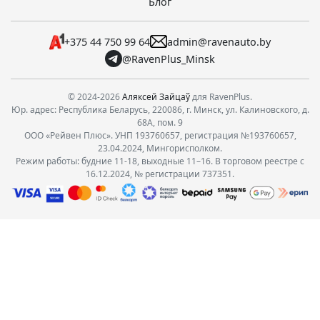
Блог
+375 44 750 99 64
admin@ravenauto.by
@RavenPlus_Minsk
© 2024-2026
Аляксей Зайцаў
для RavenPlus.
Юр. адрес: Республика Беларусь, 220086, г. Минск, ул. Калиновского, д.
68А, пом. 9
ООО «Рейвен Плюс». УНП 193760657, регистрация №193760657,
23.04.2024, Мингорисполком.
Режим работы: будние 11-18, выходные 11–16. В торговом реестре с
16.12.2024, № регистрации 737351.