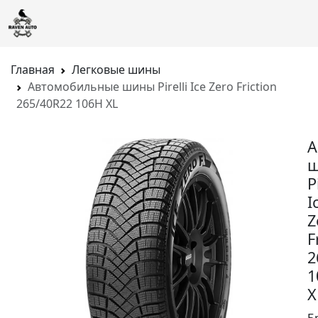
Главная
Легковые шины
Автомобильные шины Pirelli Ice Zero Friction
265/40R22 106H XL
А
P
I
Z
F
2
1
X