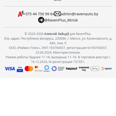
+375 44 750 99 64
admin@ravenauto.by
@RavenPlus_Minsk
© 2024-2026
Аляксей Зайцаў
для RavenPlus.
Юр. адрес: Республика Беларусь, 220086, г. Минск, ул. Калиновского, д.
68А, пом. 9
ООО «Рейвен Плюс». УНП 193760657, регистрация №193760657,
23.04.2024, Мингорисполком.
Режим работы: будние 11-18, выходные 11–16. В торговом реестре с
16.12.2024, № регистрации 737351.