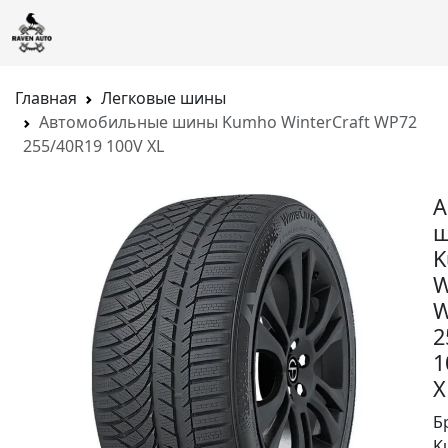
Главная
Легковые шины
Автомобильные шины Kumho WinterCraft WP72
255/40R19 100V XL
А
K
W
W
2
1
X
Б
K