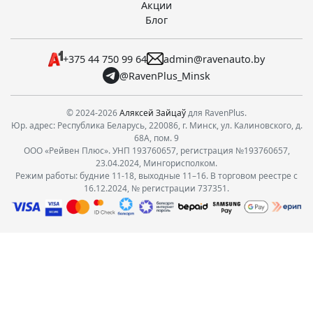
Акции
Блог
+375 44 750 99 64
admin@ravenauto.by
@RavenPlus_Minsk
© 2024-2026
Аляксей Зайцаў
для RavenPlus.
Юр. адрес: Республика Беларусь, 220086, г. Минск, ул. Калиновского, д.
68А, пом. 9
ООО «Рейвен Плюс». УНП 193760657, регистрация №193760657,
23.04.2024, Мингорисполком.
Режим работы: будние 11-18, выходные 11–16. В торговом реестре с
16.12.2024, № регистрации 737351.