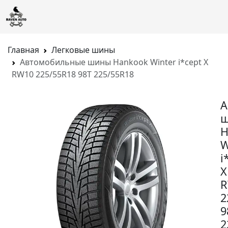
Главная
Легковые шины
Автомобильные шины Hankook Winter i*cept X
RW10 225/55R18 98T 225/55R18
А
H
W
i
X
R
2
9
2