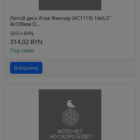
Литой диск iFree Финчер (KC1119) 14x5.5"
4x108мм D...
327,1 BYN
314,02 BYN
Под заказ
В корзину