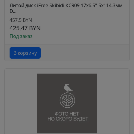
Литой диск iFree Skibidi КС909 17x6.5" 5x114.3мм
D...
457,5 BYN
425,47 BYN
Под заказ
В корзину