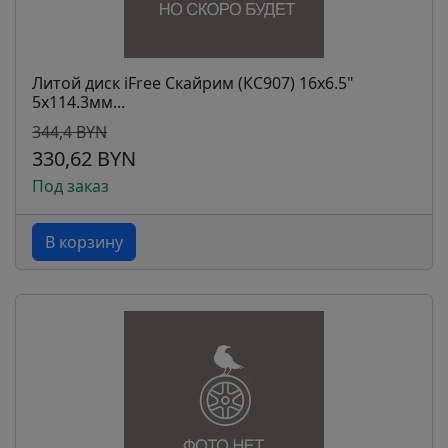
Литой диск iFree Скайрим (КС907) 16x6.5"
5x114.3мм...
344,4 BYN
330,62 BYN
Под заказ
В корзину