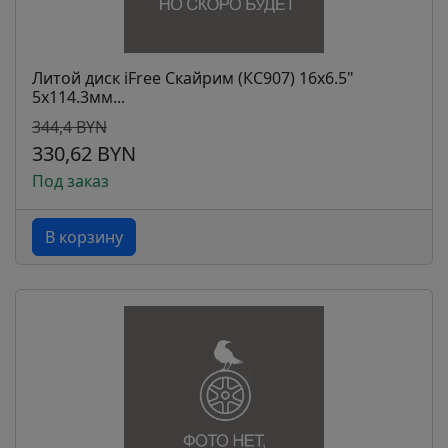
Литой диск iFree Скайрим (КС907) 16x6.5"
5x114.3мм...
344,4 BYN
330,62 BYN
Под заказ
В корзину