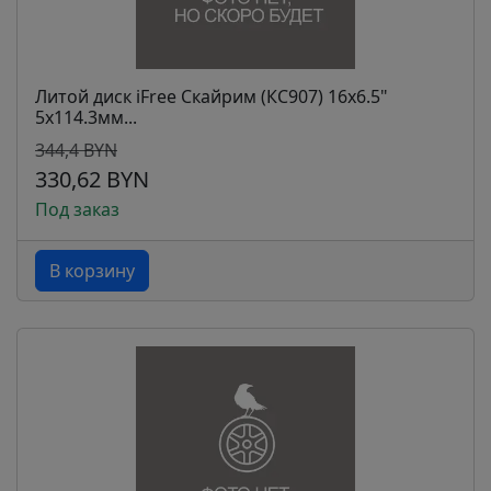
Литой диск iFree Скайрим (КС907) 16x6.5"
5x114.3мм...
344,4 BYN
330,62 BYN
Под заказ
В корзину