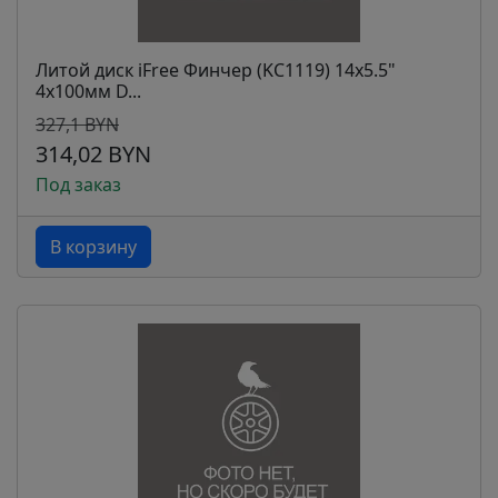
Литой диск iFree Финчер (KC1119) 14x5.5"
4x100мм D...
327,1 BYN
314,02 BYN
Под заказ
В корзину