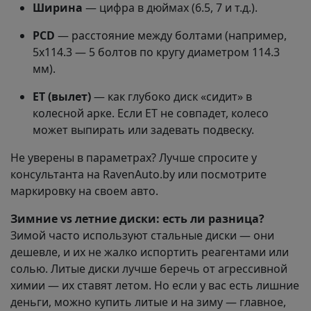
Ширина
— цифра в дюймах (6.5, 7 и т.д.).
PCD
— расстояние между болтами (например,
5x114.3 — 5 болтов по кругу диаметром 114.3
мм).
ET (вылет)
— как глубоко диск «сидит» в
колесной арке. Если ET не совпадет, колесо
может выпирать или задевать подвеску.
Не уверены в параметрах? Лучше спросите у
консультанта на RavenAuto.by или посмотрите
маркировку на своем авто.
Зимние vs летние диски: есть ли разница?
Зимой часто используют стальные диски — они
дешевле, и их не жалко испортить реагентами или
солью. Литые диски лучше беречь от агрессивной
химии — их ставят летом. Но если у вас есть лишние
деньги, можно купить литые и на зиму — главное,