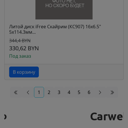
Литой диск iFree Скайрим (КС907) 16x6.5"
5x114.3мм...
344,4 BYN
330,62 BYN
Под заказ
В корзину
1
2
3
4
5
6