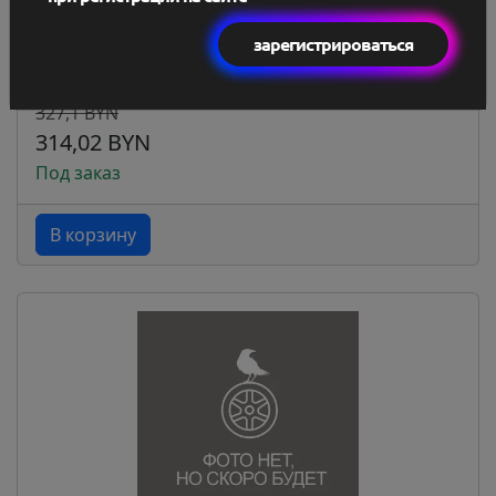
зарегистрироваться
Литой диск iFree Финчер 14x5.5" 4x100мм DIA
60.1мм...
327,1 BYN
314,02 BYN
Под заказ
В корзину