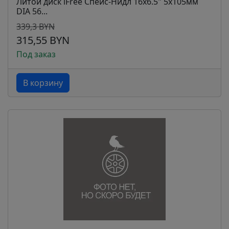
Литой диск iFree Спейс-Нидл 16x6.5" 5x105мм
DIA 56...
339,3 BYN
315,55 BYN
Под заказ
В корзину