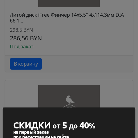
Литой диск iFree Финчер 14x5.5" 4x114.3мм DIA
66.1...
298,5 BYN
286,56 BYN
Под заказ
В корзину
СКИДКИ
5
40
от
до
%
на первый заказ
при регистрации на сайте