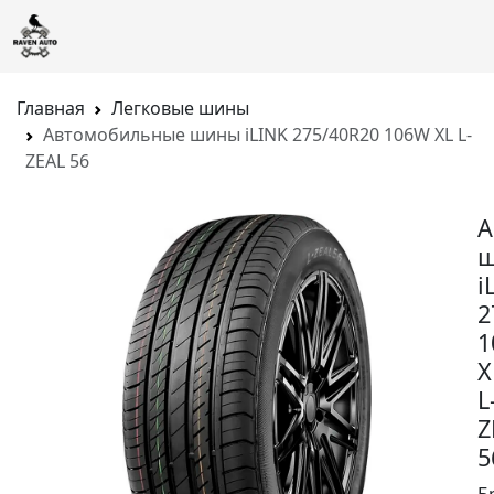
Главная
Легковые шины
Автомобильные шины iLINK 275/40R20 106W XL L-
ZEAL 56
А
i
2
1
X
L
Z
5